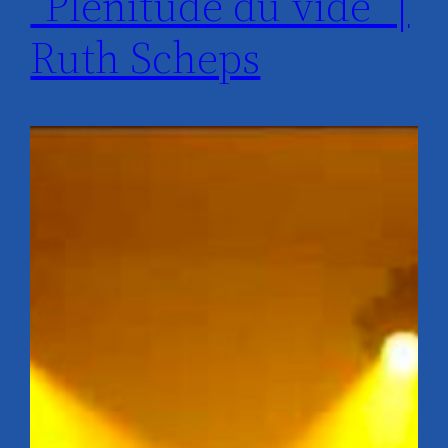
“Plénitude du vide” |
Ruth Scheps