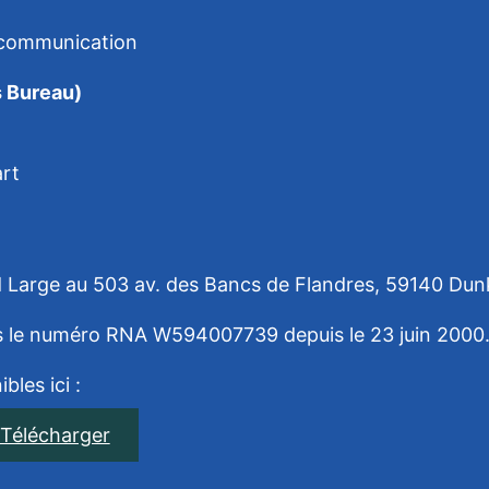
e communication
s Bureau)
art
nd Large au 503 av. des Bancs de Flandres, 59140 Dun
ous le numéro RNA W594007739 depuis le 23 juin 2000
bles ici :
Télécharger