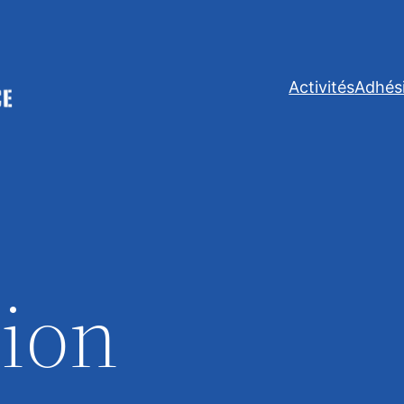
Activités
Adhés
tion